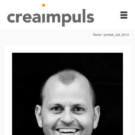
Home
/
portrait_Juli_2013