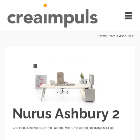
Home
/
Nurus Ashbury 2
Nurus Ashbury 2
von
am
mit
CREAIMPULS
10. APRIL 2015
KEINE KOMMENTARE