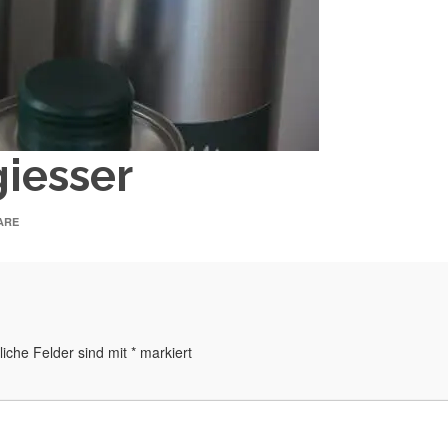
iesser
ARE
liche Felder sind mit
*
markiert