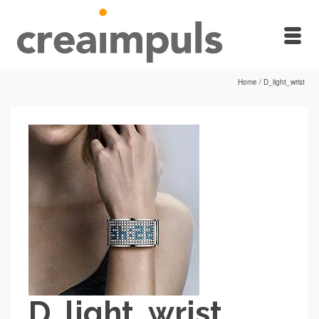
Home
/
D_light_wrist
D_light_wrist