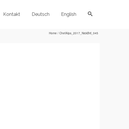
Kontakt
Deutsch
English
Home
/
ChefAlps_2017_NickBril_045