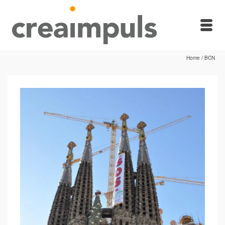
Home
/
BCN